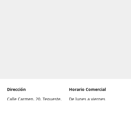
Dirección
Horario Comercial
Calle Carmen, 20, Tegueste,
De lunes a viernes
Santa Cruz de Tenerife
8:00 a 22:00
Cómo llegar
Sábado
9:00 a 21:00