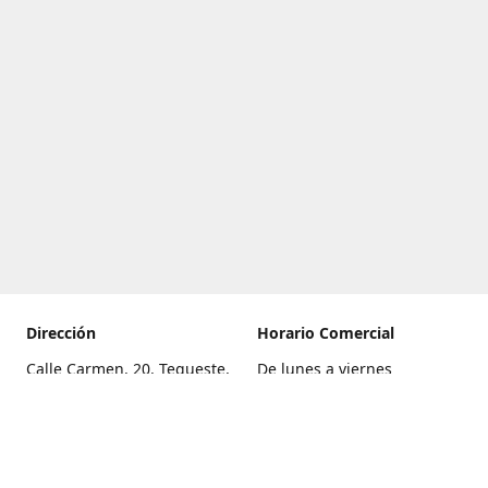
Dirección
Horario Comercial
Calle Carmen, 20, Tegueste,
De lunes a viernes
Santa Cruz de Tenerife
8:00 a 22:00
Cómo llegar
Sábado
9:00 a 21:00