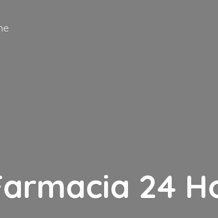
ne
Farmacia
24 H