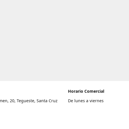
Horario Comercial
men, 20, Tegueste, Santa Cruz
De lunes a viernes
fe
8:00 a 22:00
legar
Sábado
9:00 a 21:00