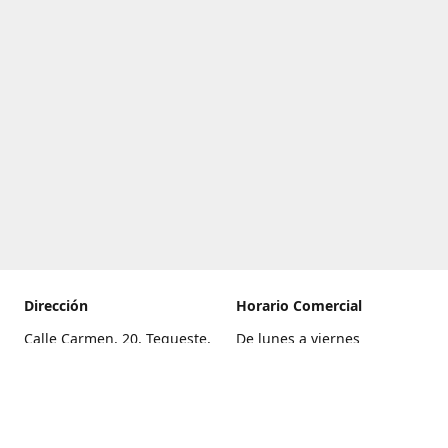
Dirección
Horario Comercial
Calle Carmen, 20, Tegueste,
De lunes a viernes
Santa Cruz de Tenerife
8:00 a 22:00
Cómo llegar
Sábado
9:00 a 21:00