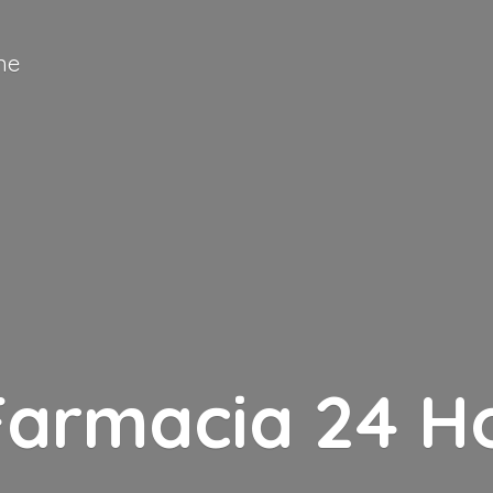
ne
Farmacia
24 H