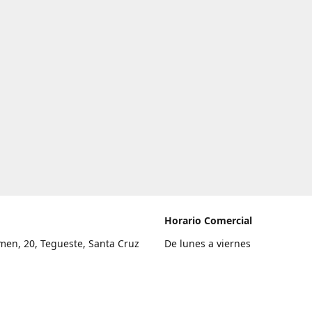
Horario Comercial
men, 20, Tegueste, Santa Cruz
De lunes a viernes
fe
8:00 a 22:00
legar
Sábado
9:00 a 21:00