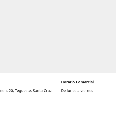
Horario Comercial
men, 20, Tegueste, Santa Cruz
De lunes a viernes
fe
8:00 a 22:00
legar
Sábado
9:00 a 21:00