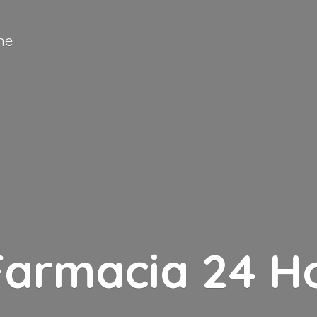
ne
Farmacia
24 H