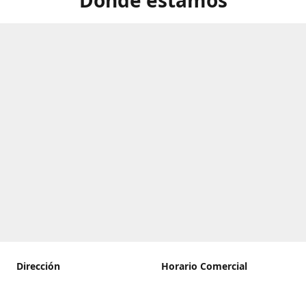
Dirección
Horario Comercial
Calle Carmen, 20, Tegueste,
De lunes a viernes
Santa Cruz de Tenerife
8:00 a 22:00