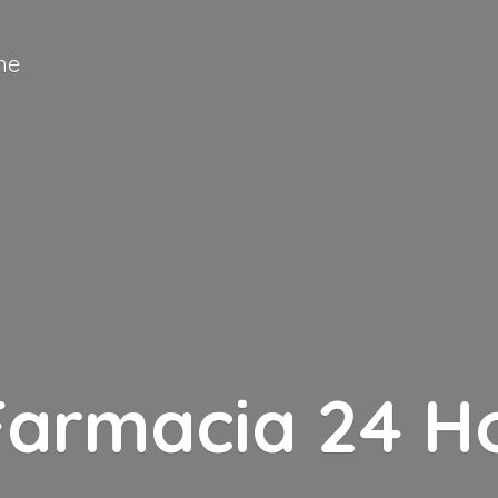
ne
Farmacia
24 H