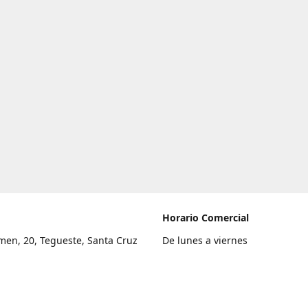
Horario Comercial
men, 20, Tegueste, Santa Cruz
De lunes a viernes
fe
8:00 a 22:00
legar
Sábado
9:00 a 21:00