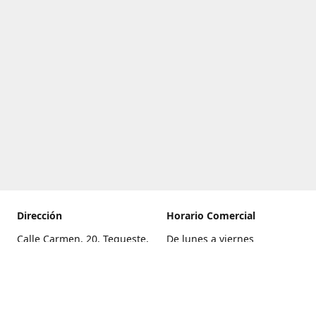
Dirección
Horario Comercial
Calle Carmen, 20, Tegueste,
De lunes a viernes
Santa Cruz de Tenerife
8:00 a 22:00
Cómo llegar
Sábado
9:00 a 21:00