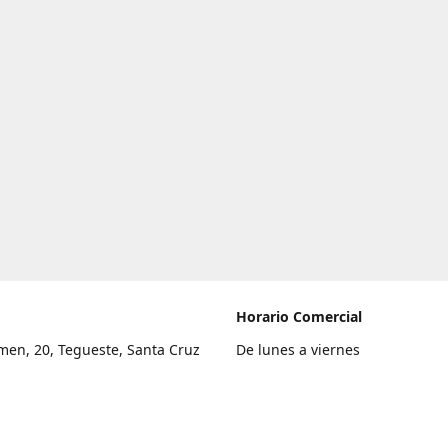
Horario Comercial
men, 20, Tegueste, Santa Cruz
De lunes a viernes
fe
8:00 a 22:00
legar
Sábado
9:00 a 21:00