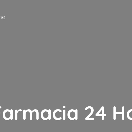
ne
Farmacia
24 H