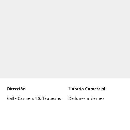
Dirección
Horario Comercial
Calle Carmen, 20, Tegueste,
De lunes a viernes
Santa Cruz de Tenerife
8:00 a 22:00
Cómo llegar
Sábado
9:00 a 21:00