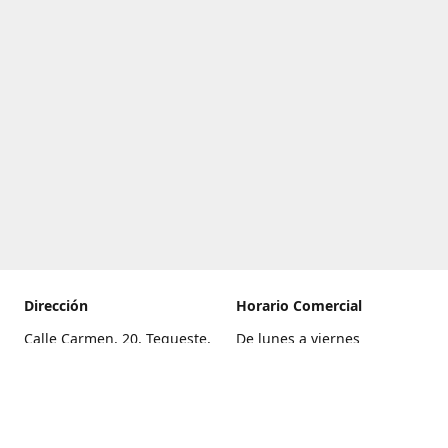
Dirección
Horario Comercial
Calle Carmen, 20, Tegueste,
De lunes a viernes
Santa Cruz de Tenerife
8:00 a 22:00
Cómo llegar
Sábado
9:00 a 21:00