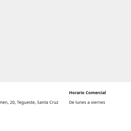
Horario Comercial
men, 20, Tegueste, Santa Cruz
De lunes a viernes
fe
8:00 a 22:00
legar
Sábado
9:00 a 21:00