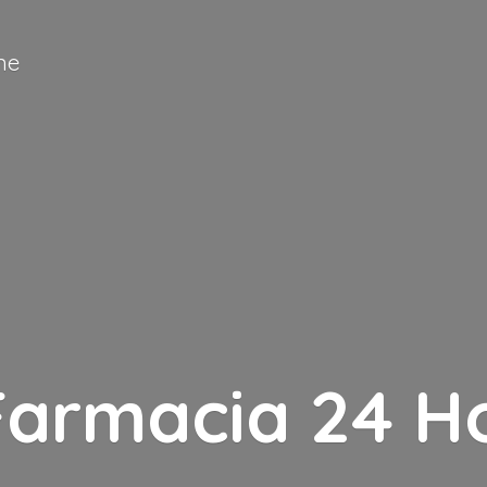
ne
Farmacia
24 H