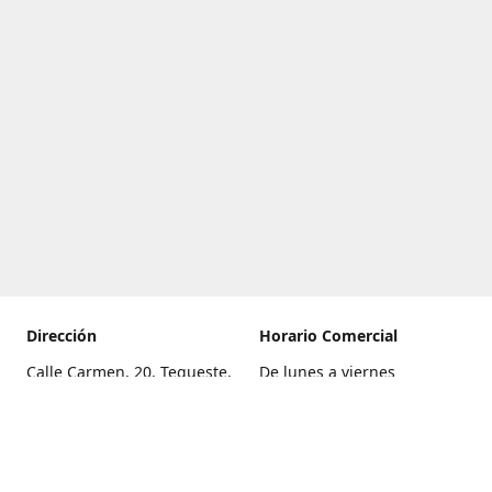
Dirección
Horario Comercial
Calle Carmen, 20, Tegueste,
De lunes a viernes
Santa Cruz de Tenerife
8:00 a 22:00
Cómo llegar
Sábado
9:00 a 21:00