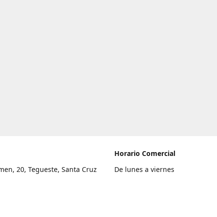
Horario Comercial
men, 20, Tegueste, Santa Cruz
De lunes a viernes
fe
8:00 a 22:00
legar
Sábado
9:00 a 21:00