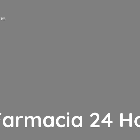
ne
Farmacia
24 H