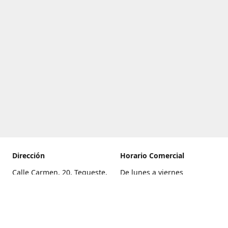
Dirección
Horario Comercial
Calle Carmen, 20, Tegueste,
De lunes a viernes
Santa Cruz de Tenerife
8:00 a 22:00
Cómo llegar
Sábado
9:00 a 21:00