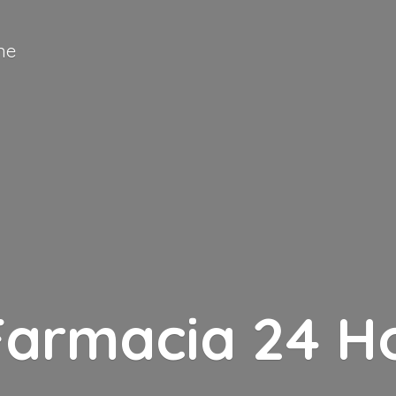
ne
Farmacia
24 H