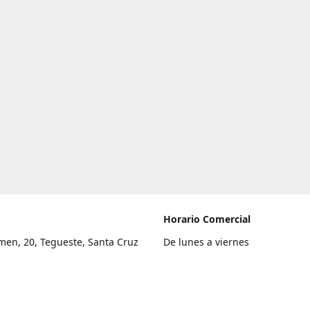
Horario Comercial
men, 20, Tegueste, Santa Cruz
De lunes a viernes
fe
8:00 a 22:00
legar
Sábado
9:00 a 21:00