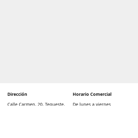
Dirección
Horario Comercial
Calle Carmen, 20, Tegueste,
De lunes a viernes
Santa Cruz de Tenerife
8:00 a 22:00
Cómo llegar
Sábado
9:00 a 21:00