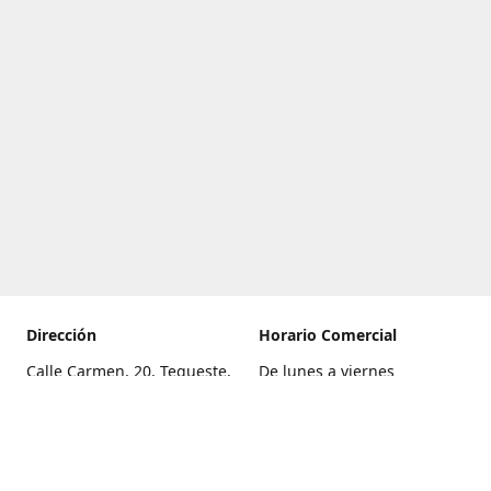
Dirección
Horario Comercial
Calle Carmen, 20, Tegueste,
De lunes a viernes
Santa Cruz de Tenerife
8:00 a 22:00
Cómo llegar
Sábado
9:00 a 21:00