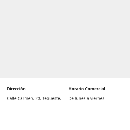
Dirección
Horario Comercial
Calle Carmen, 20, Tegueste,
De lunes a viernes
Santa Cruz de Tenerife
8:00 a 22:00
Cómo llegar
Sábado
9:00 a 21:00