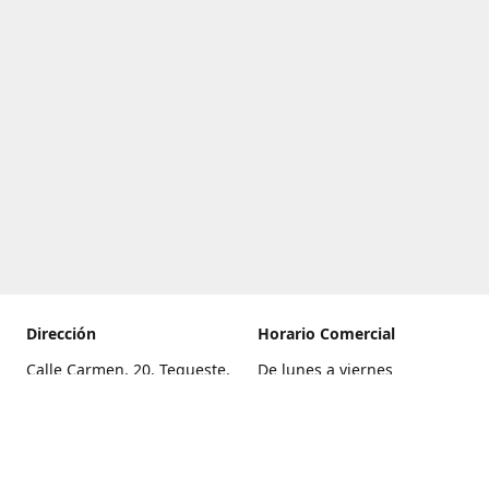
Dirección
Horario Comercial
Calle Carmen, 20, Tegueste,
De lunes a viernes
Santa Cruz de Tenerife
8:00 a 22:00
Cómo llegar
Sábado
9:00 a 21:00