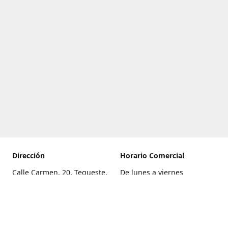
Dirección
Horario Comercial
Calle Carmen, 20, Tegueste,
De lunes a viernes
Santa Cruz de Tenerife
8:00 a 22:00
Cómo llegar
Sábado
9:00 a 21:00