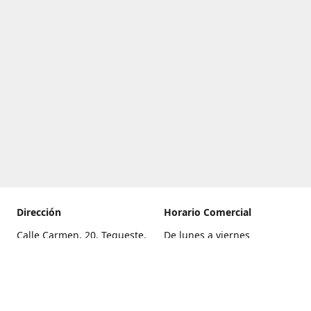
Dirección
Horario Comercial
Calle Carmen, 20, Tegueste,
De lunes a viernes
Santa Cruz de Tenerife
8:00 a 22:00
Cómo llegar
Sábado
9:00 a 21:00