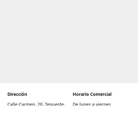
Dirección
Horario Comercial
Calle Carmen, 20, Tegueste,
De lunes a viernes
Santa Cruz de Tenerife
8:00 a 22:00
Cómo llegar
Sábado
9:00 a 21:00