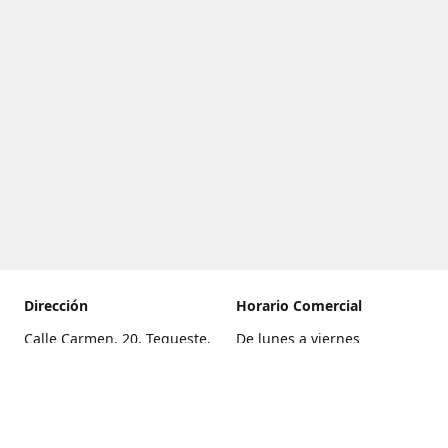
Dirección
Horario Comercial
Calle Carmen, 20, Tegueste,
De lunes a viernes
Santa Cruz de Tenerife
8:00 a 22:00
Cómo llegar
Sábado
9:00 a 21:00