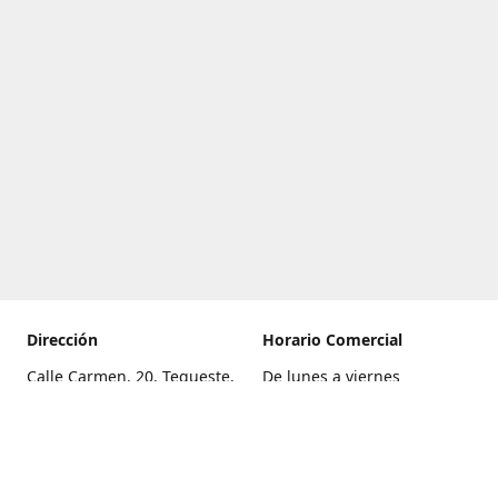
Dirección
Horario Comercial
Calle Carmen, 20, Tegueste,
De lunes a viernes
Santa Cruz de Tenerife
8:00 a 22:00
Cómo llegar
Sábado
9:00 a 21:00