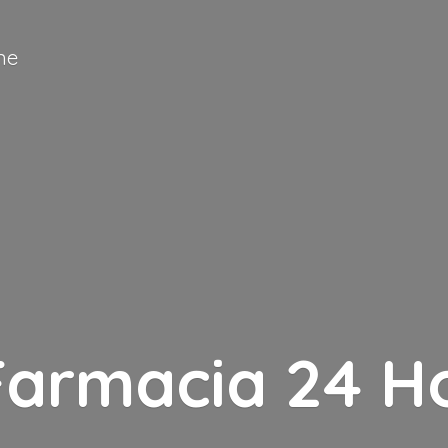
ne
Farmacia
24 H