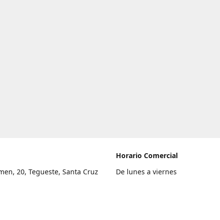
Horario Comercial
men, 20, Tegueste, Santa Cruz
De lunes a viernes
fe
8:00 a 22:00
legar
Sábado
9:00 a 21:00