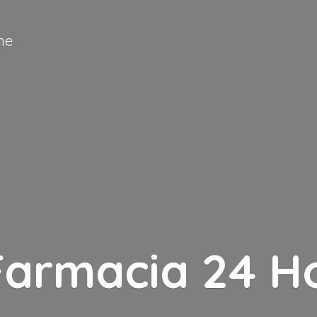
ne
Farmacia
24 H