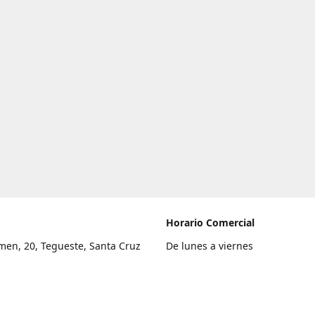
Horario Comercial
men, 20, Tegueste, Santa Cruz
De lunes a viernes
fe
8:00 a 22:00
legar
Sábado
9:00 a 21:00