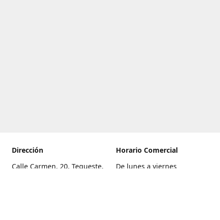
Dirección
Horario Comercial
Calle Carmen, 20, Tegueste,
De lunes a viernes
Santa Cruz de Tenerife
8:00 a 22:00
Cómo llegar
Sábado
9:00 a 21:00