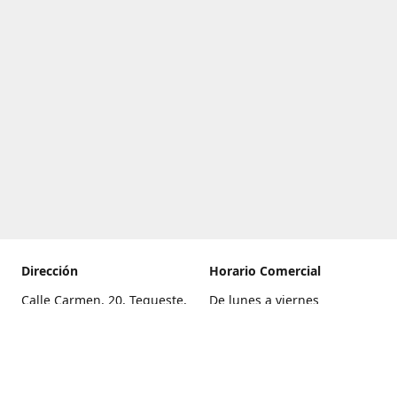
Dirección
Horario Comercial
Calle Carmen, 20, Tegueste,
De lunes a viernes
Santa Cruz de Tenerife
8:00 a 22:00
Cómo llegar
Sábado
9:00 a 21:00