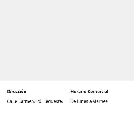
Dirección
Horario Comercial
Calle Carmen, 20, Tegueste,
De lunes a viernes
Santa Cruz de Tenerife
8:00 a 22:00
Cómo llegar
Sábado
9:00 a 21:00