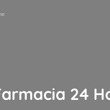
ne
Farmacia
24 H