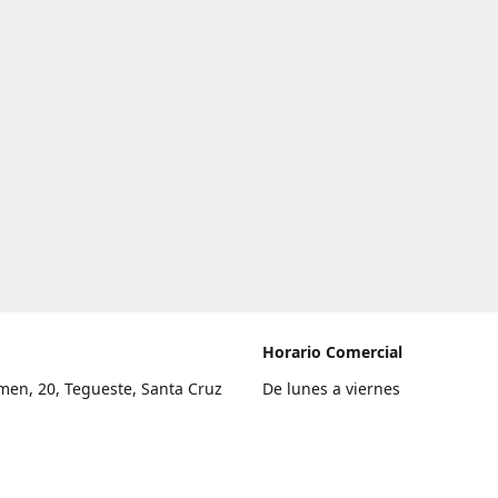
Horario Comercial
men, 20, Tegueste, Santa Cruz
De lunes a viernes
fe
8:00 a 22:00
legar
Sábado
9:00 a 21:00