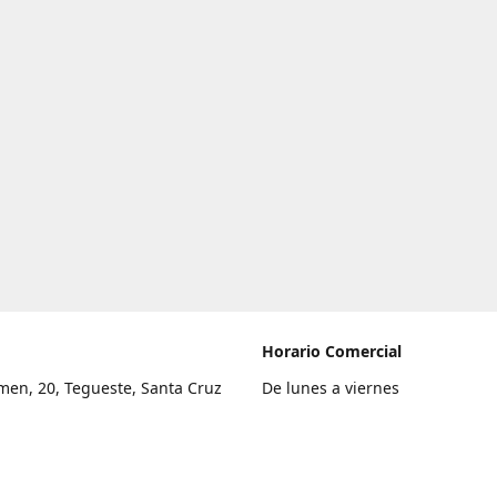
Horario Comercial
men, 20, Tegueste, Santa Cruz
De lunes a viernes
fe
8:00 a 22:00
legar
Sábado
9:00 a 21:00