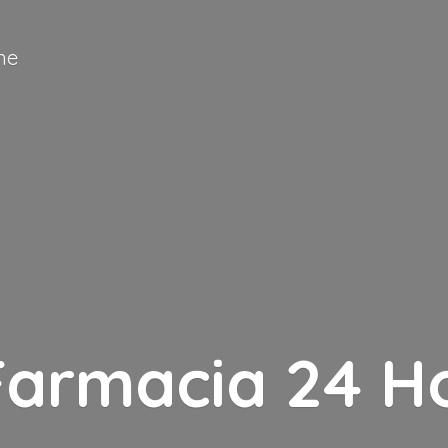
ne
Farmacia
24 H