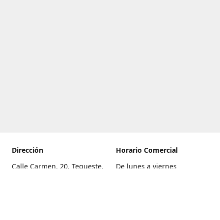
Dirección
Horario Comercial
Calle Carmen, 20, Tegueste,
De lunes a viernes
Santa Cruz de Tenerife
8:00 a 22:00
Cómo llegar
Sábado
9:00 a 21:00