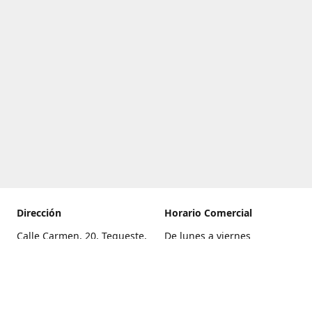
Dirección
Horario Comercial
Calle Carmen, 20, Tegueste,
De lunes a viernes
Santa Cruz de Tenerife
8:00 a 22:00
Cómo llegar
Sábado
9:00 a 21:00