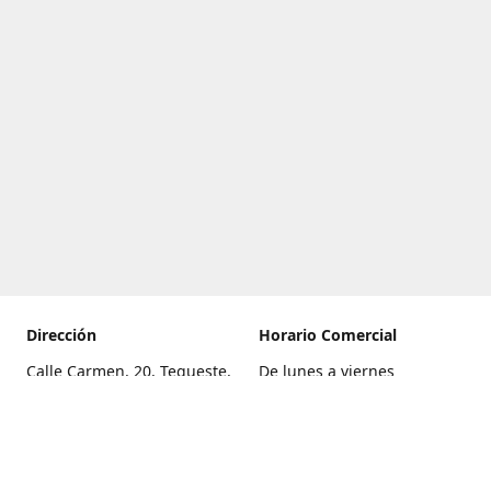
Dirección
Horario Comercial
Calle Carmen, 20, Tegueste,
De lunes a viernes
Santa Cruz de Tenerife
8:00 a 22:00
Cómo llegar
Sábado
9:00 a 21:00