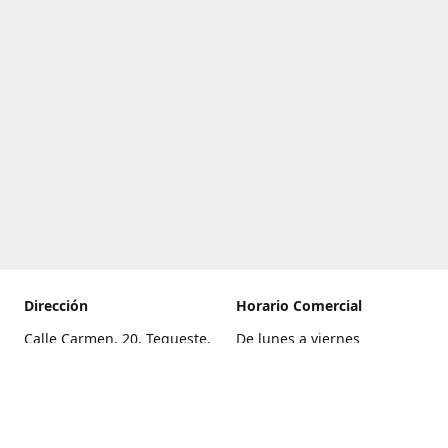
Dirección
Horario Comercial
Calle Carmen, 20, Tegueste,
De lunes a viernes
Santa Cruz de Tenerife
8:00 a 22:00
Cómo llegar
Sábado
9:00 a 21:00