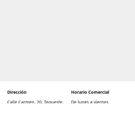
Dirección
Horario Comercial
Calle Carmen, 20, Tegueste,
De lunes a viernes
Santa Cruz de Tenerife
8:00 a 22:00
Cómo llegar
Sábado
9:00 a 21:00