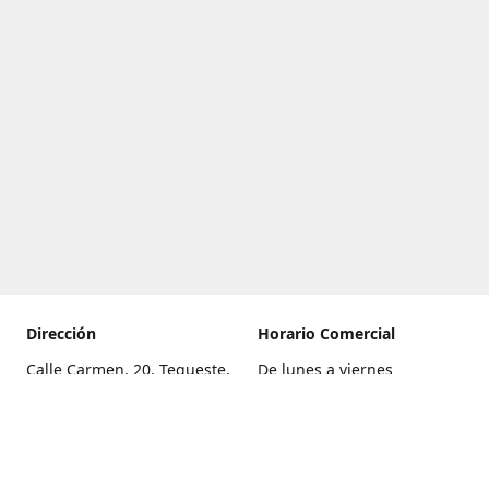
Dirección
Horario Comercial
Calle Carmen, 20, Tegueste,
De lunes a viernes
Santa Cruz de Tenerife
8:00 a 22:00
Cómo llegar
Sábado
9:00 a 21:00