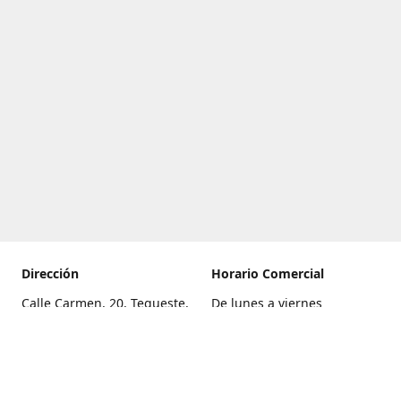
Dirección
Horario Comercial
Calle Carmen, 20, Tegueste,
De lunes a viernes
Santa Cruz de Tenerife
8:00 a 22:00
Cómo llegar
Sábado
9:00 a 21:00