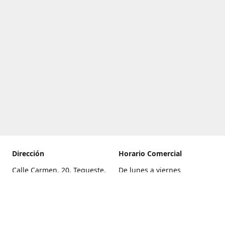
Dirección
Horario Comercial
Calle Carmen, 20, Tegueste,
De lunes a viernes
Santa Cruz de Tenerife
8:00 a 22:00
Cómo llegar
Sábado
9:00 a 21:00