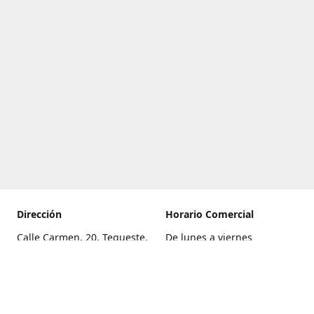
Dirección
Horario Comercial
Calle Carmen, 20, Tegueste,
De lunes a viernes
Santa Cruz de Tenerife
8:00 a 22:00
Cómo llegar
Sábado
9:00 a 21:00