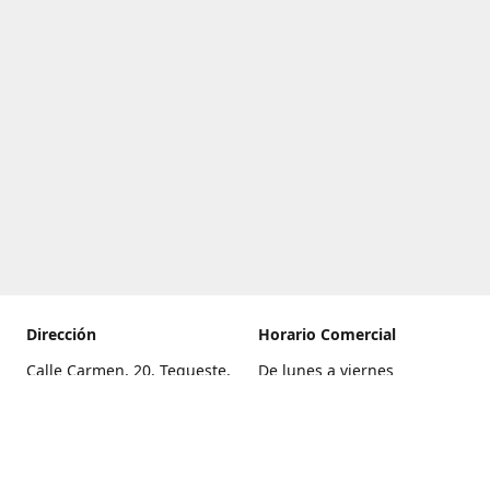
Dirección
Horario Comercial
Calle Carmen, 20, Tegueste,
De lunes a viernes
Santa Cruz de Tenerife
8:00 a 22:00
Cómo llegar
Sábado
9:00 a 21:00