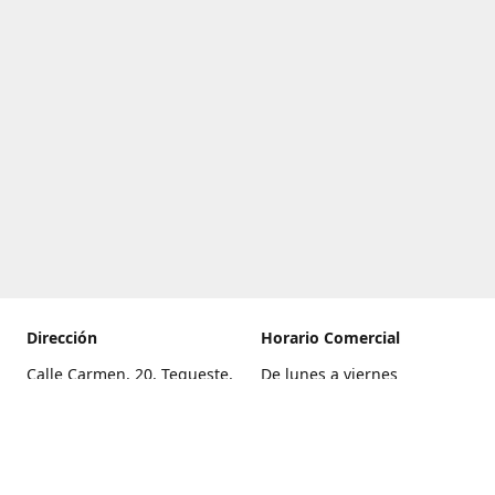
Dirección
Horario Comercial
Calle Carmen, 20, Tegueste,
De lunes a viernes
Santa Cruz de Tenerife
8:00 a 22:00
Cómo llegar
Sábado
9:00 a 21:00