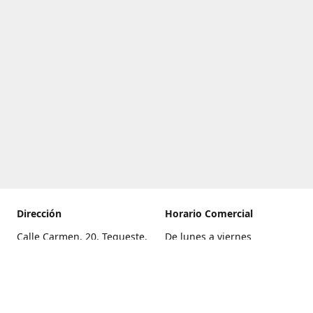
Dirección
Horario Comercial
Calle Carmen, 20, Tegueste,
De lunes a viernes
Santa Cruz de Tenerife
8:00 a 22:00
Cómo llegar
Sábado
9:00 a 21:00