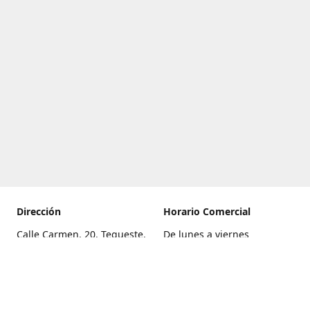
Dirección
Horario Comercial
Calle Carmen, 20, Tegueste,
De lunes a viernes
Santa Cruz de Tenerife
8:00 a 22:00
Cómo llegar
Sábado
9:00 a 21:00