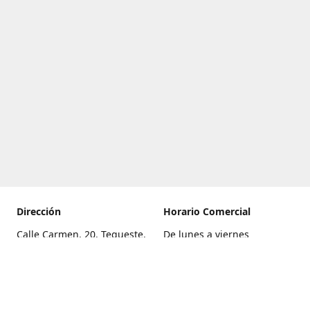
Dirección
Horario Comercial
Calle Carmen, 20, Tegueste,
De lunes a viernes
Santa Cruz de Tenerife
8:00 a 22:00
Cómo llegar
Sábado
9:00 a 21:00