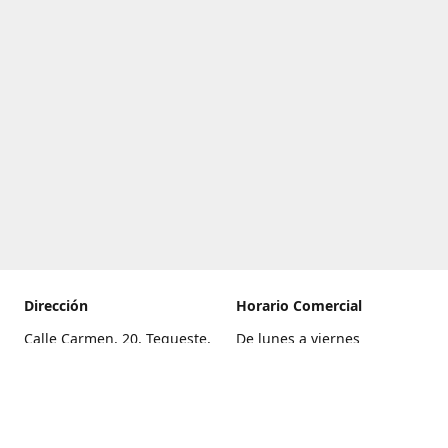
Dirección
Horario Comercial
Calle Carmen, 20, Tegueste,
De lunes a viernes
Santa Cruz de Tenerife
8:00 a 22:00
Cómo llegar
Sábado
9:00 a 21:00