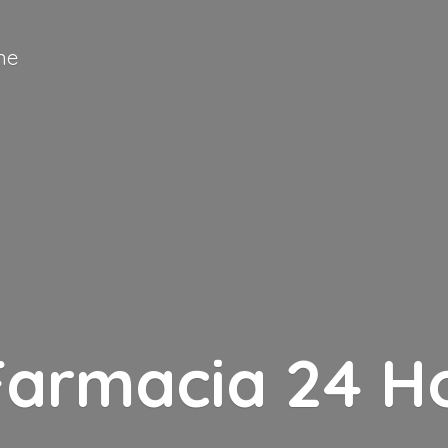
ne
Farmacia
24 H