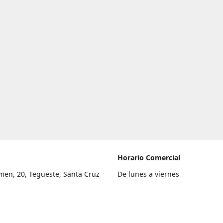
Horario Comercial
men, 20, Tegueste, Santa Cruz
De lunes a viernes
fe
8:00 a 22:00
legar
Sábado
9:00 a 21:00