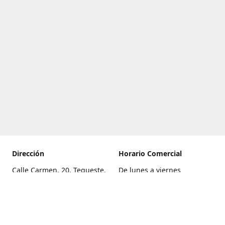
Dirección
Horario Comercial
Calle Carmen, 20, Tegueste,
De lunes a viernes
Santa Cruz de Tenerife
8:00 a 22:00
Cómo llegar
Sábado
9:00 a 21:00